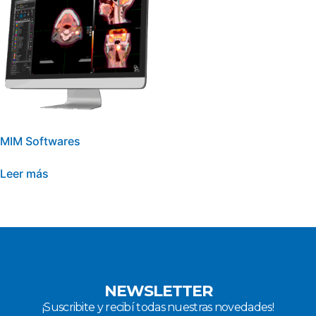
MIM Softwares
Leer más
NEWSLETTER
¡Suscribite y recibí todas nuestras novedades!