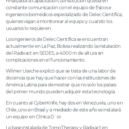
Finalizada la capacitación, la institución queda en
constante comunicación con el equipo de físicos e
ingenieros biomédicos especializado de Delec Científica,
quienes viajan a monitorear al equipo y cuando los
usuarios lo requieren.
Los ingenieros de Delec Científica se encuentran
actualmente en La Paz, Bolivia realizando la instalación
del Radixact en SEDES, a 4.000 m de altura sin
complicaciones en el funcionamiento.
Wilmer Useche explicó que se trata de una labor de
docencia que hay que hacer con las instituciones de
América Latina para demostrar que no solo los países
del primer mundo pueden adquirir esta tecnología.
En cuanto al CyberKnife, hay dos en Venezuela, uno en
Chile, uno en Brasil y a mediado de este año se instalará
un equipo en Clínica D´or.
La base instalada de TomoTherapy y Radixact en