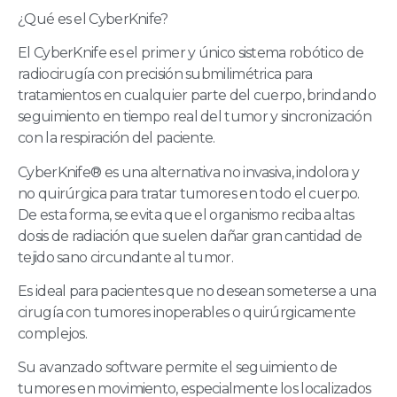
¿Qué es el CyberKnife?
El CyberKnife es el primer y único sistema robótico de
radiocirugía con precisión submilimétrica para
tratamientos en cualquier parte del cuerpo, brindando
seguimiento en tiempo real del tumor y sincronización
con la respiración del paciente.
CyberKnife® es una alternativa no invasiva, indolora y
no quirúrgica para tratar tumores en todo el cuerpo.
De esta forma, se evita que el organismo reciba altas
dosis de radiación que suelen dañar gran cantidad de
tejido sano circundante al tumor.
Es ideal para pacientes que no desean someterse a una
cirugía con tumores inoperables o quirúrgicamente
complejos.
Su avanzado software permite el seguimiento de
tumores en movimiento, especialmente los localizados