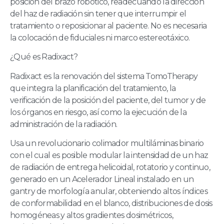
posición del brazo robótico, readecuando la dirección
del haz de radiación sin tener que interrumpir el
tratamiento o reposicionar al paciente. No es necesaria
la colocación de fiduciales ni marco estereotáxico.
¿Qué es Radixact?
Radixact es la renovación del sistema TomoTherapy
que integra la planificación del tratamiento, la
verificación de la posición del paciente, del tumor y de
los órganos en riesgo, así como la ejecución de la
administración de la radiación.
Usa un revolucionario colimador multiláminas binario
con el cual es posible modular la intensidad de un haz
de radiación de entrega helicoidal, rotatorio y continuo,
generado en un Acelerador Lineal instalado en un
gantry de morfología anular, obteniendo altos índices
de conformabilidad en el blanco, distribuciones de dosis
homogéneas y altos gradientes dosimétricos,