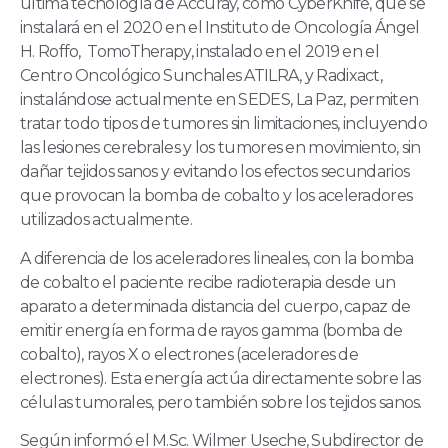
última tecnología de Accuray, como CyberKnife, que se
instalará en el 2020 en el Instituto de Oncología Ángel
H. Roffo, TomoTherapy, instalado en el 2019 en el
Centro Oncológico Sunchales ATILRA, y Radixact,
instalándose actualmente en SEDES, La Paz, permiten
tratar todo tipos de tumores sin limitaciones, incluyendo
las lesiones cerebrales y los tumores en movimiento, sin
dañar tejidos sanos y evitando los efectos secundarios
que provocan la bomba de cobalto y los aceleradores
utilizados actualmente.
A diferencia de los aceleradores lineales, con la bomba
de cobalto el paciente recibe radioterapia desde un
aparato a determinada distancia del cuerpo, capaz de
emitir energía en forma de rayos gamma (bomba de
cobalto), rayos X o electrones (aceleradores de
electrones). Esta energía actúa directamente sobre las
células tumorales, pero también sobre los tejidos sanos.
Según informó el M.Sc. Wilmer Useche, Subdirector de