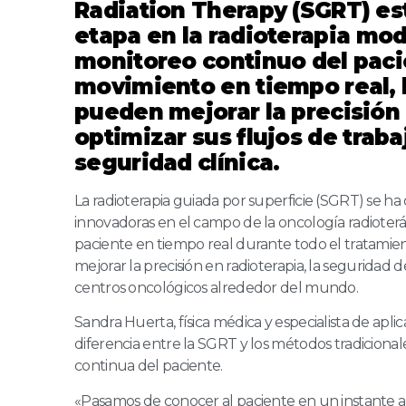
Radiation Therapy (SGRT) e
etapa en la radioterapia mod
monitoreo continuo del pacie
movimiento en tiempo real, 
pueden mejorar la precisión 
optimizar sus flujos de trabaj
seguridad clínica.
La radioterapia guiada por superficie (SGRT) se h
innovadoras en el campo de la oncología radioterá
paciente en tiempo real durante todo el tratamien
mejorar la precisión en radioterapia, la seguridad de
centros oncológicos alrededor del mundo.
Sandra Huerta, física médica y especialista de apli
diferencia entre la SGRT y los métodos tradicional
continua del paciente.
«Pasamos de conocer al paciente en un instante a