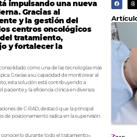
stá impulsando una nueva
erna. Gracias al
Artícul
nte y la gestión del
los centros oncológicos
del tratamiento,
o y fortalecer la
a consolidado como una de las tecnologías más
pica. Gracias a su capacidad de monitorear al
to, esta solución está contribuyendo a
l paciente y la eficiencia clínica en diversos
caciones de C-RAD, destacó que la principal
es de posicionamiento radica en la supervisión
 conocerlo durante todo el tratamiento»,