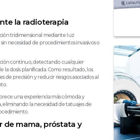
nte la radioterapia
ción tridimensional mediante luz
e sin necesidad de procedimientos invasivos o
cción continuo, detectando cualquier
la dosis planificada. Como resultado, los
 de precisión y reducir riesgos asociados al
to.
avorece una experiencia más cómoda y
, eliminando la necesidad de tatuajes de
rocedimiento.
er de mama, próstata y