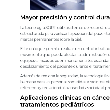
Mayor precisión y control dura
La tecnología SGRT utiliza sistemas de reconstruc
estructurada para verificar la posición del pacient
marcas permanentes sobre la piel.
Este enfoque permite realizar un control intrafra
movimiento que pueda afectar la administración de 
equipos clínicos pueden mantener altos estándares
desplazamiento del paciente durante el tratamien
Además de mejorar la seguridad, la tecnología f
humana para las personas sometidas a radioterapia
referencia y reduciendo la ansiedad asociada al p
Aplicaciones clínicas en cánc
tratamientos pediátricos