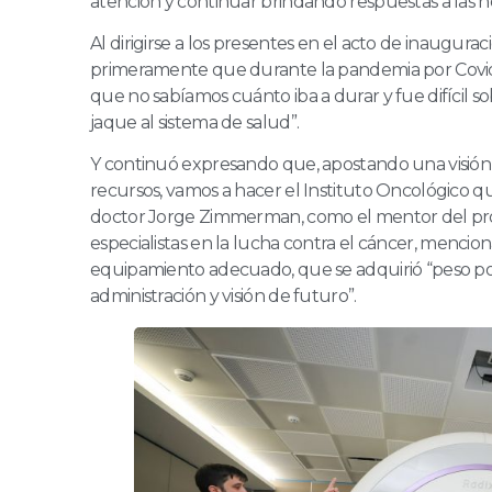
atención y continuar brindando respuestas a las 
Al dirigirse a los presentes en el acto de inaugu
primeramente que durante la pandemia por Covi
que no sabíamos cuánto iba a durar y fue difícil so
jaque al sistema de salud”.
Y continuó expresando que, apostando una visión 
recursos, vamos a hacer el Instituto Oncológico que
doctor Jorge Zimmerman, como el mentor del pro
especialistas en la lucha contra el cáncer, menc
equipamiento adecuado, que se adquirió “peso por 
administración y visión de futuro”.