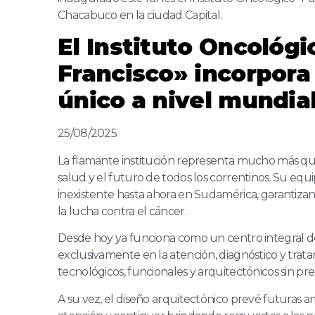
Chacabuco en la ciudad Capital.
El Instituto Oncológ
Francisco» incorpor
único a nivel mundia
25/08/2025
La flamante institución representa mucho más que
salud y el futuro de todos los correntinos. Su eq
inexistente hasta ahora en Sudamérica, garantiza
la lucha contra el cáncer.
Desde hoy ya funciona como un centro integral de
exclusivamente en la atención, diagnóstico y trat
tecnológicos, funcionales y arquitectónicos sin pr
A su vez, el diseño arquitectónico prevé futuras am