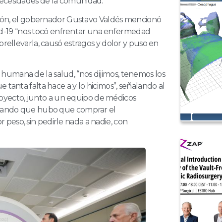
necesidades de la comunidad.
ración, el gobernador Gustavo Valdés mencionó
d-19 “nos tocó enfrentar una enfermedad
brellevarla, causó estragos y dolor y puso en
humana de la salud, “nos dijimos, tenemos los
 tanta falta hace a y lo hicimos”, señalando al
yecto, junto a un equipo de médicos
ionando que hubo que comprar el
peso, sin pedirle nada a nadie, con