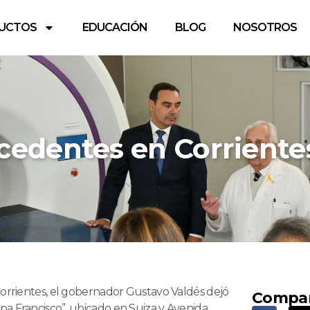
UCTOS
EDUCACIÓN
BLOG
NOSOTROS
ecedentes en Corriente
 Corrientes, el gobernador Gustavo Valdés dejó
Compa
pa Francisco”, ubicado en Suiza y Avenida