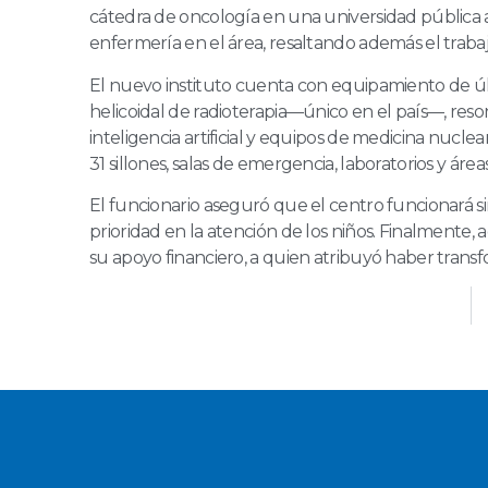
cátedra de oncología en una universidad pública a
enfermería en el área, resaltando además el traba
El nuevo instituto cuenta con equipamiento de úl
helicoidal de radioterapia—único en el país—, re
inteligencia artificial y equipos de medicina nucl
31 sillones, salas de emergencia, laboratorios y áre
El funcionario aseguró que el centro funcionará si
prioridad en la atención de los niños. Finalmente
su apoyo financiero, a quien atribuyó haber trans